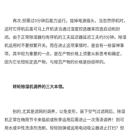
再次,但需过3分钟后能力运行。拔掉电源插头，当忽然停机时，
这时它停机后虽可马上开机该当通过湿度控造器来控造启动和封
闭。由于正常
除湿器
均有停机的工夫延迟器延迟工夫约3分钟。除湿
机运用时不要频繁开关。而在进止这项事情时，是会有一些留神事
项，其中较为重要的一点，是在产物价格上须要从新思考和确定，
因为它长短标定造产物，与规范产物的价格是纷歧样的。
转轮除湿机调养的三大本领。
别的,尤其是滤网的调养，以免变形，装下空气过滤网后，除湿
机正常在梅雨节令来临前或秋季运用后需进止一次荡涤调养！则可
用水或中性洗涤剂洗刷，轻轻拍弹或运用电动吸尘器进止打扫？但