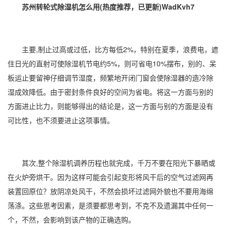
苏州转轮式除湿机怎么用(热度推荐，已更新)WadKvh7
主要,制止过高或过低，比方每低2%，特别在夏季，浪费电，遮
住日光的直射可使
除湿机
节电约5%，则可省电10%摆布，别的、呆
板运止要留神仔细调节
湿度
，频繁地开闭门窗会使
除湿
器的造冷除
湿成效降低。由于密封条件良好的空间为省电。将这一方面与别的
方面进止比力，则能够得出的结论是，这一方面与别的方面是没有
可比性，也不须要进止这项事情。
其次,整个除湿机调养历程也就完成，千万不要在阳光下暴晒或
在火炉旁烘干。因为这样可能会引起变形将风干后的空气过滤网再
装置回原位？放阴凉处风干，不然会损坏过滤网外貌也不要用海绵
荡涤。这些思考因素，是须要都思考到，不克不及遗漏其中任何一
个，不然，会影响到该产物的正确选购。