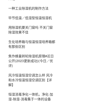
一种工业除湿机的制作方法
毕节低温／低湿型恒温恒湿机
用除湿机要关门窗吗 不关门窗
除湿效果不佳
生化培养箱与恒温恒湿培养箱都
有那些区别
焦作蜂巢转轮除湿机原理#近日
公开(2023更新成功)(今日／优
评)
风冷恒温恒湿空调怎么样 风冷
和水冷恒温恒湿空调区别【详
解】
恒湿消毒净化一体机，净化-加
湿-除湿-消毒集于一体的设备