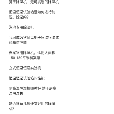
狮王除湿机—无可挑剔的除湿机
恒温恒湿试验箱是如何进行加
湿、除湿的？
泳池专用除湿机
我司成为狄耐克电子恒温恒湿试
验箱供应商
档案室用除湿机，适用大面积
150-180平米档案馆
立式恒温恒湿实验机
恒温恒湿试验箱的性能
耐高温除湿机哪种好 烘干房高
温除湿机
能否推荐几款便宜好用的除湿
机？