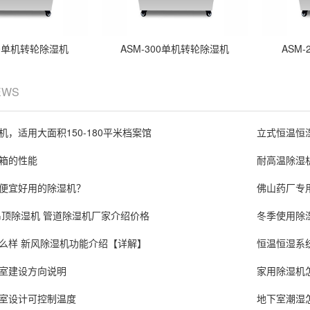
00单机转轮除湿机
ASM-300单机转轮除湿机
ASM
EWS
，适用大面积150-180平米档案馆
立式恒温恒
箱的性能
耐高温除湿
便宜好用的除湿机？
佛山药厂专用
吊顶除湿机 管道除湿机厂家介绍价格
冬季使用除
么样 新风除湿机功能介绍【详解】
恒温恒湿系
室建设方向说明
家用除湿机
室设计可控制温度
地下室潮湿