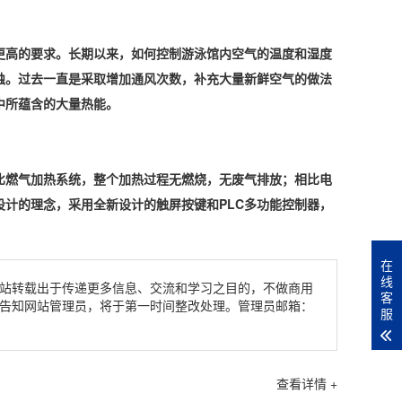
更高的要求。长期以来，如何控制游泳馆内空气的温度和湿度
蚀。过去一直是采取增加通风次数，补充大量新鲜空气的做法
中所蕴含的大量热能。
比燃气加热系统，整个加热过程无燃烧，无
废气排放
；相比
电
计的理念，采用全新设计的触屏按键和PLC多功能控制器，
在
线
站转载出于传递更多信息、交流和学习之目的，不做商用
客
告知网站管理员，将于第一时间整改处理。管理员邮箱：
服
查看详情 +