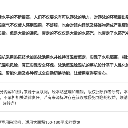
活水平的不断提高，人们不仅要求有可以游泳的地方，对游泳的环境提出
湿空气
不仅使人感到湿闷，不舒服，也会对馆内建筑及装饰物造成严重腐
质量
。但是大量的通风，带走的不仅仅是大量的
水蒸汽
，也带走了水蒸汽
湿机采用
热泵技术
加热泳池用水并维持其温度恒定，实现了水电隔离，相
无漏电风险，真正实现安全环保。泳池恒温除湿机的整机设计基于人性化设
温、智能化霜及各种模式全自动切换功能，让使用变得更省心。
分内容和图片来源于互联网，经本站整理和编辑，版权归原作者所有，本
，不承担相关法律责任。若有来源标注存在错误或侵犯到您的权益，烦请
om（#转@）
案室用除湿机，适用大面积150-180平米档案馆