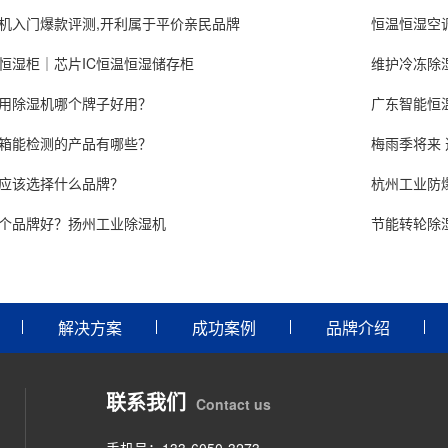
机入门爆款评测,开利属于平价亲民品牌
恒温恒湿空
恒湿柜｜芯片IC恒温恒湿储存柜
维护冷冻除
用除湿机哪个牌子好用？
广东智能恒
箱能检测的产品有哪些？
梅雨季将来
应该选择什么品牌？
杭州工业防
个品牌好？扬州工业除湿机
节能转轮除
解决方案
成功案例
品牌介绍
联系我们
Contact us
手机号：133-6050-3273