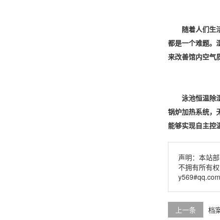
随着人们生
都是一个难题。
来改善馆内
空气
泳池恒温除
锅炉
加热系统，
能够实现自主控
声明：本站部
不拥有所有权
y569#qq.c
上一条
档