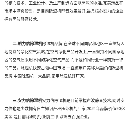
的核心技术、工业设计、及生产制造方面以高深的水准,完美臻品在
市场中满负赞誉。是目前除湿机静音效果最好,最具核心实力的企业,
拥有声波静音技术.
二,朗力信除湿机
除湿机品牌,在全球不同国家和地区一直坚持因
地制宜的
净化空气
策略,在
空气净化
产品开发上,一直坚持不同国家地
区的空气质采用不同的净化空气产品,而不是如同行业一样前篇一律
的产品。除湿机快速占领中国市场,一直被用户美称为最好的除湿机
品牌,中国除湿机十大品牌,
家用除湿机
好厂家。
三,安力信除湿机
安力信除湿机是目前掌握声波静音技术,同时安
力信也是少数拥有自主知识产权压缩机的厂家,2021年品牌价值90亿
美金,是目前除湿机行业前三甲,欧洲五百强企业。