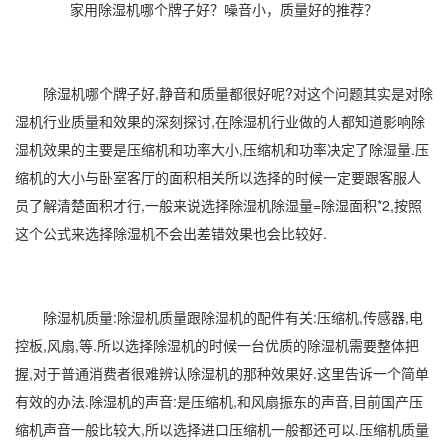
家用除湿机哪个牌子好？噪音小，质量好的推荐？
除湿机
哪个牌子好,静音和质量都很好呢?对这个问题其实是对
除
湿
机行业质量和效果的深刻探讨,在
除湿机行业
做的人都知道影响
除
湿机效果
的主要是压缩机和功率大小,压缩机和功率决定了除湿量.压
缩机的大小与卧室客厅的面积相关所以选择的时候一定要跟客服人
员了解清楚面积才行,一般来说选择
除湿机除湿
量=除湿面积*2,按照
这个公式来选择除湿机不会出差错效果也会比较好.
除湿机质量:除湿机质量跟除湿机的配件有关:压缩机,传感器,电
控板,风扇,等.所以选择除湿机的时候一台优质的除湿机需要整体把
握,对于普通消费者很难辨认除湿机的那种效果好.这里告诉一个简单
有效的办法.除湿机的声音:是压缩机,和风扇振东的声音,目前国产压
缩机声音一般比较大,所以选择进口压缩机一般都还可以.压缩机质量