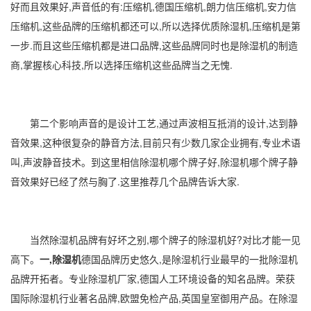
好而且效果好,声音低的有:压缩机,德国压缩机,朗力信压缩机,安力信
压缩机,这些品牌的压缩机都还可以,所以选择优质除湿机,压缩机是第
一步.而且这些压缩机都是进口品牌,这些品牌同时也是除湿机的制造
商,掌握核心科技,所以选择压缩机这些品牌当之无愧.
第二个影响声音的是设计工艺,通过声波相互抵消的设计,达到静
音效果,这种很复杂的静音方法,目前只有少数几家企业拥有,专业术语
叫,声波静音技术。到这里相信除湿机哪个牌子好,除湿机哪个牌子静
音效果好已经了然与胸了.这里推荐几个品牌告诉大家.
当然
除湿机品牌
有好坏之别,哪个牌子的除湿机好?对比才能一见
高下。
一,除湿机
德国品牌历史悠久,是除湿机行业最早的一批除湿机
品牌开拓者。专业
除湿机厂家
,德国人工环境设备的知名品牌。荣获
国际除湿机行业著名品牌,欧盟免检产品,英国皇室御用产品。在除湿