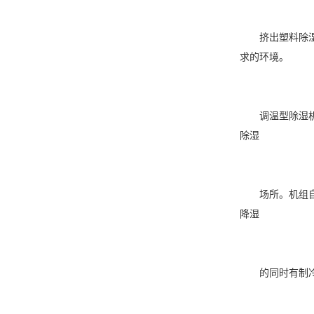
挤出塑料
除
求的环境。
调温型
除湿
除湿
场所。机组自
降湿
的同时有制冷功