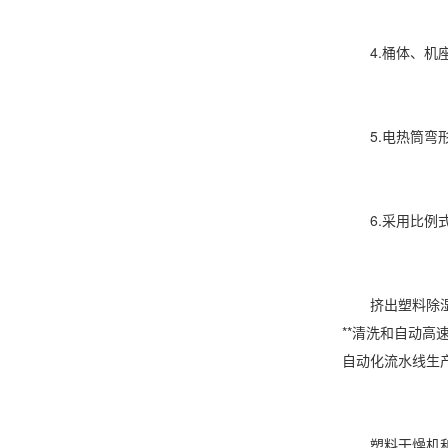
4.桶体、机座
5.电热筒弯形
6.采用比例式
挤出塑料除湿干
**清洗和自动
自动化流水线生
塑料干燥机和