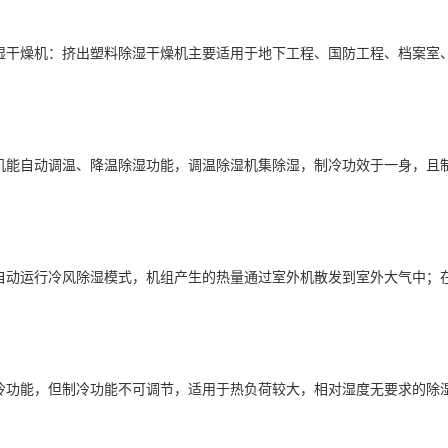
湿
干燥机
：挤出塑料
除湿干燥机
主要适用于地下工程、国防工程、档案室
机
能自动调温、降温除湿功能，
调温除湿
机集除湿，制冷功效于一身，且
动运行冷风
除湿模式
，机组产生的热量通过室外机散发到室外大气中；
能，但制冷功能不可调节，适用于热负荷较大，
相对湿度
无要求的除