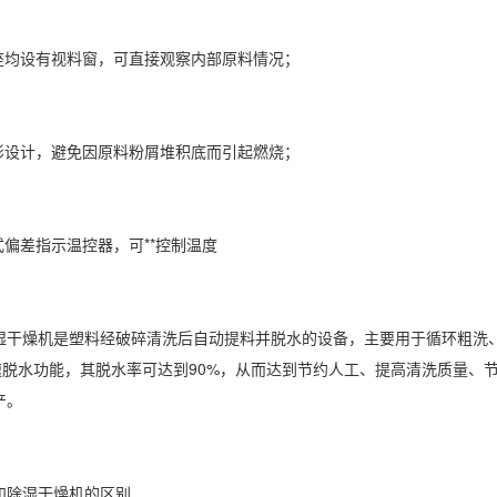
均设有视料窗，可直接观察内部原料情况；
设计，避免因原料粉屑堆积底而引起燃烧；
偏差指示温控器，可**控制温度
燥机是塑料经破碎清洗后自动提料并脱水的设备，主要用于循环粗洗、
高速脱水功能，其脱水率可达到90%，从而达到节约人工、提高清洗质量、
产。
除湿干燥机的区别