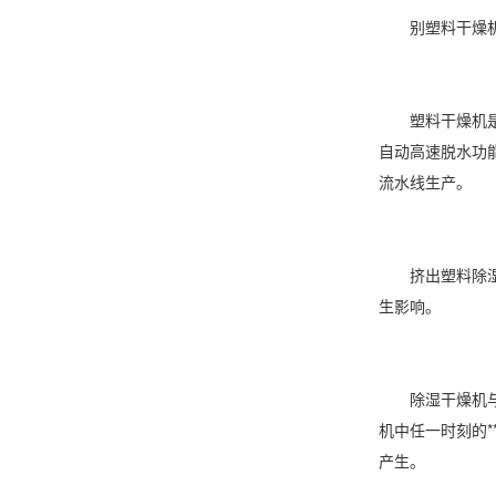
别塑料干燥机
塑料干燥机是塑
自动高速脱水功
流水线生产。
挤出塑料除湿干
生影响。
除湿干燥机与
机中任一时刻的*
产生。