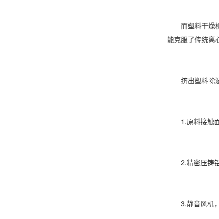
而塑料干燥机的
能克服了传统离
挤出塑料除湿
1.原料接触面
2.精密压铸铝
3.静音风机，