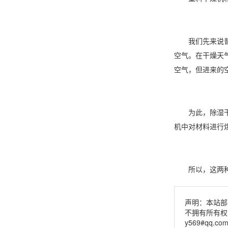
我们先来说普通
空气。在干燥天
空气，但进来的
为此，除湿干燥
机中对材料进行
所以，这两种干
声明：本站部
不拥有所有权
y569#qq.c