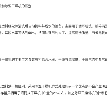
和除湿干燥机的区别
料经破碎清洗后自动提料并脱水的设备，主要用于循环粗洗、破碎清洗、
能，其脱水率可达到90%，从而达到节约人工、提高清洗质量、节省电耗
燥机的主要工艺参数有初始含水率、干燥气流温度、干燥气流中蒸气的加
塑料
烘干机
区别，采用除湿干燥机方式处理的另一个优点是不会产生明
*存量只相当于滚筒式干燥机中**量的2%左右，加之除湿干燥机机的控