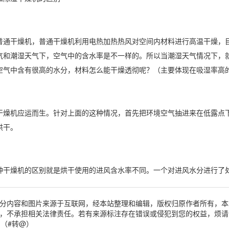
干燥机，普通干燥机利用电热加热热风对空间内材料进行高温干燥，目
气和
潮湿天气
下，空气中的含水率是不一样的。所以当潮湿天气情况下，
空气中含有很高的水分，材料怎么能干燥透彻呢？（主要体现在吸湿率高
机应运而生。针对上面的这种情况，首先把环境空气抽进来在低露点下
烘干。
燥机的区别就是烘干使用的进风含水率不同。一个对进风水分进行了处
分内容和图片来源于互联网，经本站整理和编辑，版权归原作者所有，本
，不承担相关法律责任。若有来源标注存在错误或侵犯到您的权益，烦请
om（#转@）