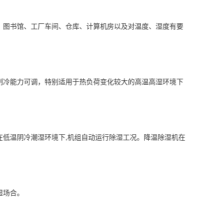
、图书馆、工厂车间、仓库、计算机房以及对温度、
湿度
有要
制冷能力可调，特别适用于热负荷变化较大的高温高湿环境下
在低温阴冷潮湿环境下,机组自动运行除湿工况。
降温除湿机
在
湿场合。