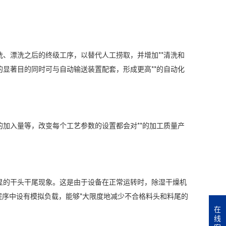
漂洗之后的终级工序，以替代人工捞取，并增加**清洗和
的显著目的同时可与自动输送装置配套，形成更高**的自动化
入量等，改变每个工艺参数的设置都会对**的加工质量产
显的干头干尾现象。这是由于设备在正常运转时，除湿干燥机
制程序中设有模拟负载，能够*大限度地减少不合格料头和料尾的
在
线