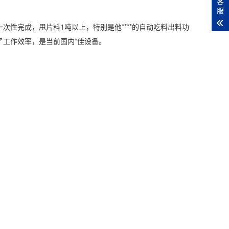
客
服
完成，甩片料1吨以上，特别是他****的自动吃料出料功
工作效率，是当前国内*佳设备。