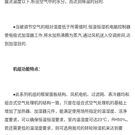
露点温度以下,析出空气中的水分，而达到降温的目的.
●当被调节空气的相对
湿度
低于所需值时,恒温恒湿机电脑控制器
使电极式
加湿器
工作,将水加热沸腾为蒸汽,通过风机送入
空调
房间,达
到加湿目的.
机组功能特点：
●此系列机组的框架面板结构、风机电机、过滤网、表冷器均和
组合式空气处理机的结构一致，只是在组合式空气处理机的基础上
增加了加热器、加湿器元件，能满足使用场所指定的温湿度、洁净
度要求，可以确保恒温恒湿要求，室内温湿度可达23℃，RH50%，
若还需更低的温湿度要求，则可选用我司的转轮
除湿机
来达到要