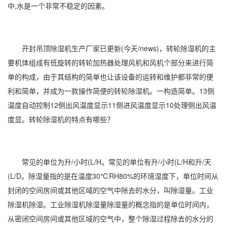
中,水是一个非常不稳定的因素。
开封
吊顶除湿
机生产厂家已更新(今天/news)，转轮除湿机的主
要机体组成有低旋转的转轮加热器处理风机和风机个部分来进行简
单的构成，由于其结构的简单也让该设备的运转和维护都非常的便
利和简单，并成为一款操作简便的转轮除湿机。一构造简单。13侧
温度自动控制12侧出风温度显示
11
侧进风温度显示10处理侧出风温
度显。转轮除湿机的特点有哪些？
常见的单位为升/小时(L/H。常见的单位有升/小时(L/H和升/天
(L/D。除湿量指的是在温度30℃RH80%的环境湿度下，单位时间从
封闭的空间房间或其他区域的空气中除去的水分，叫除湿量。工业
除湿机除湿
。工业
除湿机除湿量
除湿量的概念指的是单位时间内，
从密闭空间房间或其他区域的空气中，整个除湿过程除去的水分的