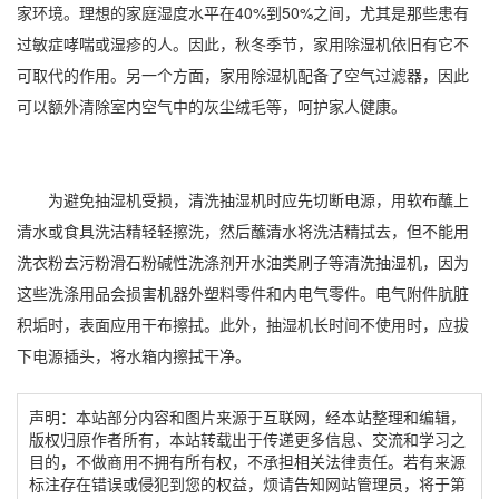
家环境。理想的家庭湿度水平在40%到50%之间，尤其是那些患有
过敏症哮喘或
湿疹
的人。因此，秋冬季节，家用除湿机依旧有它不
可取代的作用。另一个方面，家用除湿机配备了空气过滤器，因此
可以额外清除室内空气中的灰尘绒毛等，呵护家人健康。
为避免
抽湿机
受损，清洗抽湿机时应先切断电源，用软布蘸上
清水或食具洗洁精轻轻擦洗，然后蘸清水将洗洁精拭去，但不能用
洗衣粉去污粉滑石粉碱性洗涤剂开水油类刷子等清洗抽湿机，因为
这些洗涤用品会损害机器外塑料零件和内电气零件。电气附件肮脏
积垢时，表面应用干布擦拭。此外，抽湿机长时间不使用时，应拔
下电源插头，将水箱内擦拭干净。
声明：本站部分内容和图片来源于互联网，经本站整理和编辑，
版权归原作者所有，本站转载出于传递更多信息、交流和学习之
目的，不做商用不拥有所有权，不承担相关法律责任。若有来源
标注存在错误或侵犯到您的权益，烦请告知网站管理员，将于第