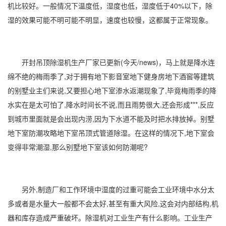
机比较好。一般情况下温度低，湿度也低，湿度低于40%以下，除
湿的效果可能不明可能不明显，速度也较慢，这都属于正常现象。
开封
吊顶除湿机
生产厂家已更新(今天/news)，马上就是降水连
绵不绝的
梅雨季
了,对于拥有地下影音室地下健身房地下酒窖等建筑
的别墅业主们来说,又要担心地下室渗水返潮现象了,毕竟梅雨季的降
水实在是太可怕了,降水时间长不说,而且雨势很大,还会形成***,反应
到城市里面就是会出现内涝,因为下水道不能及时把水排放掉。别墅
地下室防潮
攻略地下室吊顶式管道除湿。在这样的情况下,地下室会
变得非常潮湿,那么
别墅地下室
该如何
防潮
呢?
另外,制造厂和工作环境中湿度的过重可能会工业环境中水分太
多或者是水量大一般都不会太好,甚至有重大风险,这会对内部结构,机
器和库存造成严重破坏。除湿机对工业生产有什么影响。工业生产