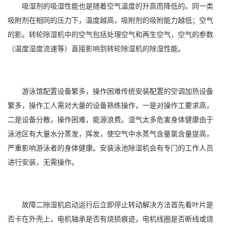
吸湿剂的吸湿性能也是随着空气温度的升高而降低的。同一类
吸附剂在相同的压力下，温度越高，吸附剂的吸附能力越低；空气
的影。
转轮除湿机
中的空气包括处理空气和再生空气，空气的参数
（温度湿度流速等）直接影响到
转轮除湿
机的除湿性能。
游泳馆配置设备繁多，操作困难传统安装配置的
空调
加热设备
繁多，操作工人需对大量的设备熟练操作，一是对操作工要求高，
二是设备分散，操作困难，能源浪费。
湿气
太多危害身体健康由于
泳池
区有大量水分蒸发，挥发，使空气中水蒸气含量氯含量提高，
严重影响游泳者的身体健康。安装
泳池除湿机
会有专门的工作人员
进行安装，无需操作。
故障二除湿机启动运行后立即停止转动解决方法首先看叶片是
否卡在外壳上，电机轴承是否有烧损痕迹，电机线圈是否断线或烧