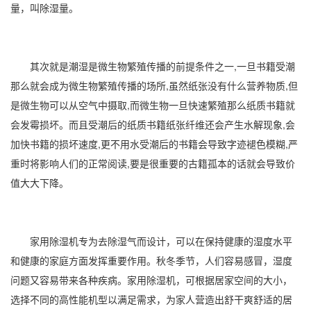
量，叫除湿量。
其次就是潮湿是微生物繁殖传播的前提条件之一,一旦书籍受潮
那么就会成为微生物繁殖传播的场所,虽然纸张没有什么营养物质,但
是微生物可以从空气中摄取,而微生物一旦快速繁殖那么纸质书籍就
会发霉损坏。而且受潮后的纸质书籍纸张纤维还会产生水解现象,会
加快书籍的损坏速度,更不用水受潮后的书籍会导致字迹褪色模糊,严
重时将影响人们的正常阅读,要是很重要的古籍孤本的话就会导致价
值大大下降。
家用除湿机
专为去除湿气而设计，可以在保持健康的湿度水平
和健康的家庭方面发挥重要作用。秋冬季节，人们容易感冒，湿度
问题又容易带来各种疾病。
家用除湿
机，可根据居家空间的大小，
选择不同的高性能机型以满足需求，为家人营造出舒干爽舒适的居