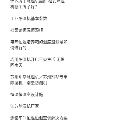
什么牌子除湿机最好 柜式除湿
机哪个牌子好？
工业除湿机基本参数
档案馆恒温恒湿柜
电热恒温培养箱的温度监测是如
何进行的
巧用除湿机开启干爽生活 无惧
回南天
苏州别墅除湿机／苏州别墅专用
除湿机／别墅防潮机
恒温恒湿室设计施工
江苏除湿机厂家
涂装车间恒温恒湿空调解决方案