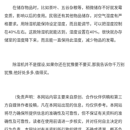
在储存物品时，比如
茶叶
、五谷杂粮等，稍微储存不好就发霉
变质，影响以后的食用。民宿还有其他物品储存，对
空气湿度
有严
格要求。用除湿机能保持设定湿度，而且能调节，可以把
湿度控制
在40%左右。这款除湿机就能达到，湿度设置在40%，很快就办存
储室的湿度降下来，而且能一直保持此湿度，减少物品的发霉。
除湿机并不是摆设,如果你还在犹豫要不要买,那我告诉你千万别
犹豫,他好处多多,值得买。
（免责声明：本网站内容主要来自原创、合作伙伴供稿和第三
方自媒体作者投稿，凡在本网站出现的信息，均仅供参考。本网站
将尽力确保所提供信息的准确性及可靠性，但不保证有关资料的准
确性及可靠性，读者在使用前请进一步核实，并对任何自主决定的
行为负责。本网站对有关资料所引致的错误、不确或遗漏，概不负