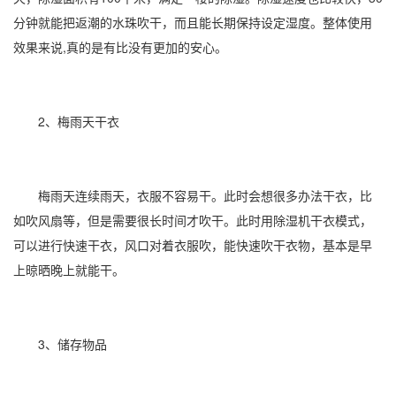
分钟就能把返潮的水珠吹干，而且能长期保持设定
湿度
。整体使用
效果来说,真的是有比没有更加的安心。
2、梅雨天干衣
梅雨天连续雨天，衣服不容易干。此时会想很多办法干衣，比
如吹风扇等，但是需要很长时间才吹干。此时用
除湿机干衣
模式，
可以进行快速干衣，风口对着衣服吹，能快速吹干衣物，基本是早
上晾晒晚上就能干。
3、储存物品