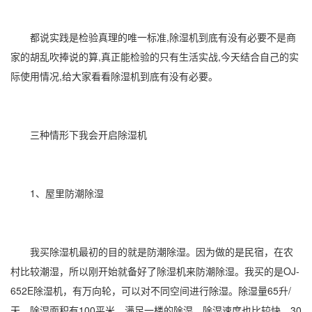
都说实践是检验真理的唯一标准,
除湿机
到底有没有必要不是商
家的胡乱吹捧说的算,真正能检验的只有生活实战,今天结合自己的实
际使用情况,给大家看看
除湿
机到底有没有必要。
三种情形下我会开启除湿机
1、屋里
防潮除湿
我
买除湿机
最初的目的就是
防潮
除湿。因为做的是民宿，在农
村比较潮湿，所以刚开始就备好了除湿机来防潮除湿。我买的是OJ-
652E除湿机，有万向轮，可以对不同空间进行除湿。除湿量65升/
天，除湿面积有100平米，满足一楼的除湿。除湿速度也比较快，30