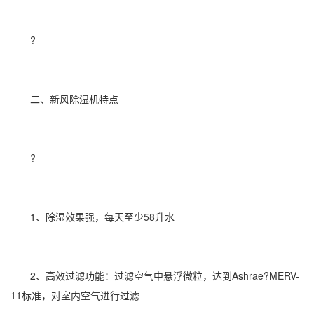
?
二、新风
除湿机
特点
?
1、
除湿效果
强，每天至少58升水
2、高效过滤功能：过滤空气中悬浮微粒，达到Ashrae?MERV-
11
标准，对室内空气进行过滤