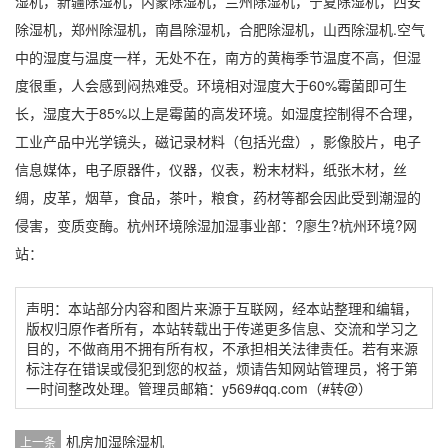
湿机，新疆除湿机，内蒙除湿机，兰州除湿机，宁夏除湿机，西安
除湿机，郑州除湿机，南昌除湿机，合
肥除湿机
，山西除湿机.空气
中的湿度与温度一样，无处不在，南方的黄梅季节温度不高，但湿
度很重，人会感到闷热难受。环境相对湿度大于60%霉菌即可生
长，湿度大于85%以上是霉菌的高发环境。如
湿度控制
得不合理，
工业产品中光学镜头，磁记录材料（包括光盘），影像胶片，电子
信息媒体，电子原器件，仪器，仪表，粉末材料，纸张木材，丝
绸，皮革，烟草，食品，
茶叶
，粮食，药材等都会因此受到潮湿的
侵害，变质变酶。杭州环境除湿
加湿
事业部：?廖生?杭州环境?网
站：
声明：本站部分内容和图片来源于互联网，经本站整理和编辑，
版权归原作者所有，本站转载出于传递更多信息、交流和学习之
目的，不做商用不拥有所有权，不承担相关法律责任。若有来源
标注存在错误或侵犯到您的权益，烦请告知网站管理员，将于第
一时间整改处理。管理员邮箱：y569#qq.com（#转@）
机房加湿除湿机
上一条