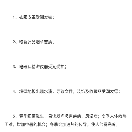
1、衣服皮革受潮发霉；
2、粮食药品烟草变质；
3、
电器
及精密仪器受潮受损；
4、墙壁地板出现水渍，导致文件，装饰及收藏品受潮发霉；
5、春季细菌滋生，易诱发
呼吸道疾病
、风湿病；夏季人体散热
困难，增加中暑的机会；冬季会加速热的传导，使人倍觉寒冷。