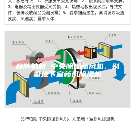
大，极易导致：1、衣服皮革受潮发霉；2、粮食药品烟草变质；
3、电器及精密仪器受潮受损；4、墙壁地板出现水渍，导致文
件，装饰及收藏品受潮发霉；5、春季细菌滋生，易诱发呼吸道
疾病、风湿病；夏季人体...
品牌柏朗 中央除湿新风机、别墅地下室新风除湿机