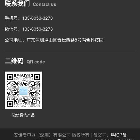
联系我们
Contact us
手机号：133-6050-3273
微信号：133-6050-3273
公司地址：广东深圳坪山区青松西路8号鸿合科技园
二维码
QR code
微信咨询产品
安诗曼电器（深圳）有限公司 版权所有 | 备案号：
粤ICP备