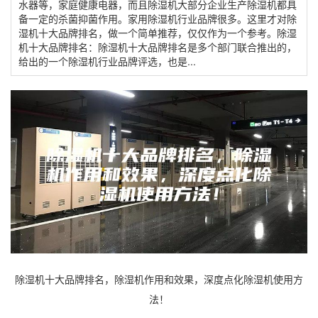
水器等，家庭健康电器，而且除湿机大部分企业生产除湿机都具
备一定的杀菌抑菌作用。家用除湿机行业品牌很多。这里才对除
湿机十大品牌排名，做一个简单推荐，仅仅作为一个参考。除湿
机十大品牌排名：除湿机十大品牌排名是多个部门联合推出的，
给出的一个除湿机行业品牌评选，也是...
除湿机十大品牌排名，除湿机作用和效果，深度点化除湿机使用方
法！