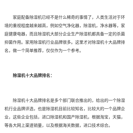
家庭配备
除湿机
已经不是什么稀奇的事情了，人类生活对于环
境的重视程度越来越高，例如
空气净化器
，
除湿
机，净水器等，家
庭健康
电器
，而且除湿机大部分企业生产除湿机都具备一定的杀菌
抑菌作用。
家用除湿机
行业品牌很多。这里才对除湿机十大品牌排
名，做一个简单推荐，仅仅作为一个参考。
除湿机十大品牌排名：
除湿机十大品牌排名是多个部门联合推出的，给出的一个
除湿
机行业
品牌评选，也是除湿机目前比较知名，比较大的一个品牌企
业，这些企业包括，进口除湿机和国产除湿机，根据淘宝，天猫，
等各大网上渠道销量，以及根据海关数据，进口技术综合。