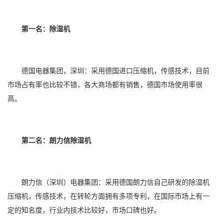
第一名：除湿机
德国电器集团，深圳：采用德国进口压缩机，传感技术，目前
市场占有率也比较不错，各大商场都有销售，德国市场使用率很
高。
第二名：朗力信除湿机
朗力信（深圳）电器集团：采用德国朗力信自己研发的
除湿机
压缩机
，传感技术，在转轮方面拥有多项专利，在国际市场上有一
定的知名度，行业内技术比较好，市场口碑也好。