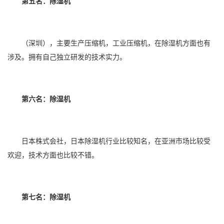
第五名：除湿机
（深圳），主要生产压缩机，工业压缩机，在除湿机方面也有
涉及。拥有自己独立研发的技术实力。
第六名：除湿机
日本株式会社，日本除湿机行业比较知名，在亚洲市场比较受
欢迎，技术方面也比较不错。
第七名：除湿机