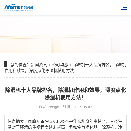
您的位置：
新闻资讯
>
公司动态
> 除湿机十大品牌排名，除湿机
作用和效果，深度点化除湿机使用方法！
除湿机十大品牌排名，除湿机作用和效果，深度点化
除湿机使用方法！
作者：weige
时间：2025-05-07
信息摘要：家庭配备除湿机已经不是什么稀奇的事情了，人类生
活对于环境的重视程度越来越高，例如空气净化器，除湿机，净