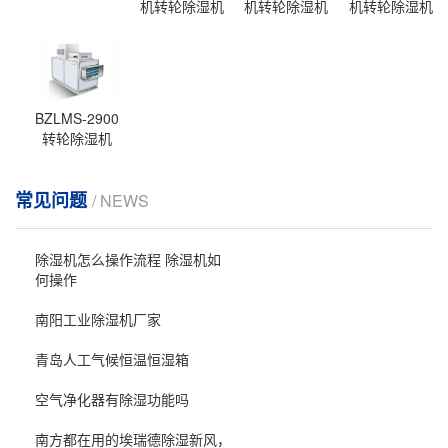
机转轮除湿机
机转轮除湿机
机转轮除湿机
BZLMS-2900
转轮除湿机
常见问题
/ NEWS
除湿机怎么操作流程 除湿机如
何操作
南阳工业除湿机厂家
青岛人工气候恒温恒湿箱
空气净化器有除湿功能吗
南方都在用的埃瑞德除湿新风，