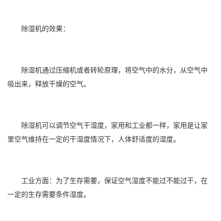
除湿机的效果：
除湿机通过压缩机或者转轮原理，将空气中的水分，从空气中
吸出来，释放干燥的空气。
除湿机可以调节空气干湿度，家用和工业都一样，家用是让家
里空气维持在一定的干湿度情况下，人体舒适度的湿度。
工业方面：为了生存需要，保证
空气湿度
不能过不能过干，在
一定的生存需要条件湿度。