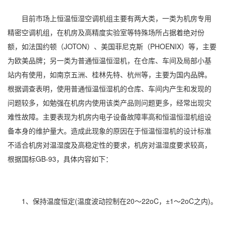
目前市场上
恒温恒湿空调
机组主要有两大类，一类为机房专用
精密空调机组，在机房及高精度实验室等特殊场所占据着绝对份
额，如法国约顿（JOTON）、美国菲尼克斯（PHOENIX）等，主要
为欧美品牌；另一类为普通恒温恒湿机，在仓库、车间及局部小基
站内有使用，如南京五洲、桂林先特、杭州等，主要为国内品牌。
根据调查表明，使用普通恒温恒湿机的仓库、车间内产生和发现的
问题较多，如勉强在机房内使用该类产品则问题更多，经常出现灾
难性故障。主要表现为机房内电子设备故障率高和恒温恒湿机组设
备本身的维护量大。造成此现象的原因在于恒温恒湿机的设计标准
不适合机房对温
湿度
及高稳定性的要求，机房对温湿度要求较高，
根据国标GB-93，具体内容如下：
1、保持温度恒定(温度波动控制在20～22oC，±1～2oC之内)。