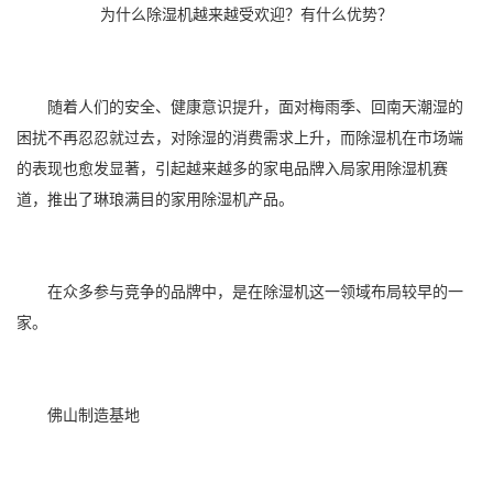
为什么除湿机越来越受欢迎？有什么优势？
随着人们的安全、健康意识提升，面对
梅雨季
、
回南天
潮湿的
困扰不再忍忍就过去，对
除湿
的消费需求上升，而
除湿机
在市场端
的表现也愈发显著，引起越来越多的
家电
品牌入局
家用除湿机
赛
道，推出了琳琅满目的
家用除湿
机产品。
在众多参与竞争的品牌中，是在除湿机这一领域布局较早的一
家。
佛山制造基地