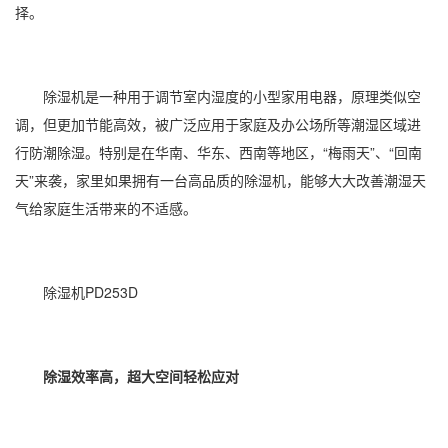
择。
除湿机是一种用于调节室内湿度的小型
家用电器
，原理类似空
调，但更加节能高效，被广泛应用于家庭及办公场所等潮湿区域进
行
防潮除湿
。特别是在华南、华东、西南等地区，“梅雨天”、“回南
天”来袭，家里如果拥有一台
高品质
的除湿机，能够大大改善
潮湿天
气
给家庭生活带来的不适感。
除湿机PD253D
除湿效率高，超大空间轻松应对