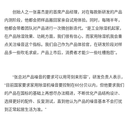
创始人之一张喜杰是的首席产品经理，对在每款新研发的产品
内测阶段，他都会把样品搬回家亲自试用体验。同时，每隔半年，
他都会带着团队对产品进行一次微创新迭代。“是
工业除湿机
起家，
在产品
除湿效果
、功耗方面，我们很有信心，而家用除湿机我会重
点关注噪音这个指标。我们自己作为产品体验官，在研发阶段对样
品多一些吹毛求疵，产品上市后，消费者才能少一些吐槽抱怨”。
“张总对产品噪音的要求可以用苛刻来形容”，研发负责人表示，
“目前国家要求家用
除湿机噪音
要控制在60分贝以内，但他要求我们
的产品在国标的基础上再想尽办法精进，不断优化产品结构设计、
选择更好的配件、反复测试，直到他认为产品的噪音基本不会打扰
到正常起居生活为准。”