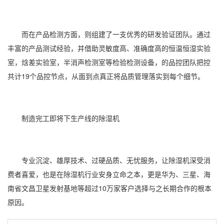
而在产品检测方面，则组建了一支优秀的研发验证团队。通过
丰富的产品测试经验，并借助灵敏度高、准确度高的
恒温恒湿
实验
室，焓差实验室，半消声检测室等检验检测设备，的品控团队把控
共计19个品控节点，从面到点真正将品质管理落实到每个细节。
制造完工即将下生产线的除湿机
专业沉淀、雄厚技术、过硬品质、无忧服务，让除湿机深受消
费者喜爱，也是在
除湿机行业
安身立命之本，更是
华为
、三星、海
南省文昌卫星发射基地等超过10万家客户选择与之长期合作的根本
原因。