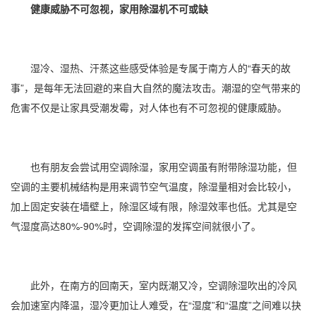
健康威胁不可忽视，家用除湿机不可或缺
湿冷、湿热、汗蒸这些感受体验是专属于南方人的“春天的故
事”，是每年无法回避的来自大自然的魔法攻击。潮湿的空气带来的
危害不仅是让家具受潮发霉，对人体也有不可忽视的健康威胁。
也有朋友会尝试用
空调除湿
，家用
空调
虽有附带除湿功能，但
空调的主要机械结构是用来调节空气温度，除湿量相对会比较小，
加上固定安装在墙壁上，除湿区域有限，除湿效率也低。尤其是
空
气湿度
高达80%-90%时，空调除湿的发挥空间就很小了。
此外，在南方的回南天，室内既潮又冷，空调除湿吹出的冷风
会加速室内降温，湿冷更加让人难受，在“
湿度
”和“温度”之间难以抉